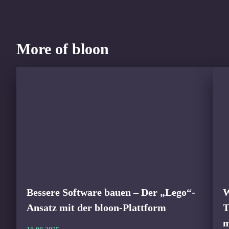
More of bloon
Bessere Software bauen – Der „Lego“-
W
Ansatz mit der bloon-Plattform
T
m